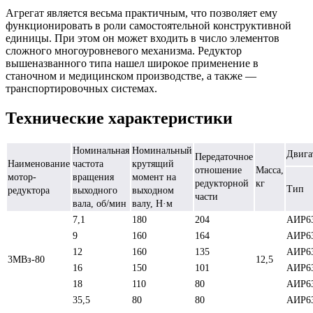
Агрегат является весьма практичным, что позволяет ему
функционировать в роли самостоятельной конструктивной
единицы. При этом он может входить в число элементов
сложного многоуровневого механизма. Редуктор
вышеназванного типа нашел широкое применение в
станочном и медицинском производстве, а также ―
транспортировочных системах.
Технические характеристики
Номинальная
Номинальный
Двига
Передаточное
Наименование
частота
крутящий
отношение
Масса,
мотор-
вращения
момент на
редукторной
кг
Тип
редуктора
выходного
выходном
части
вала, об/мин
валу, Н·м
7,1
180
204
АИР6
9
160
164
АИР6
12
160
135
АИР6
3МВз-80
12,5
16
150
101
АИР6
18
110
80
АИР6
35,5
80
80
АИР6