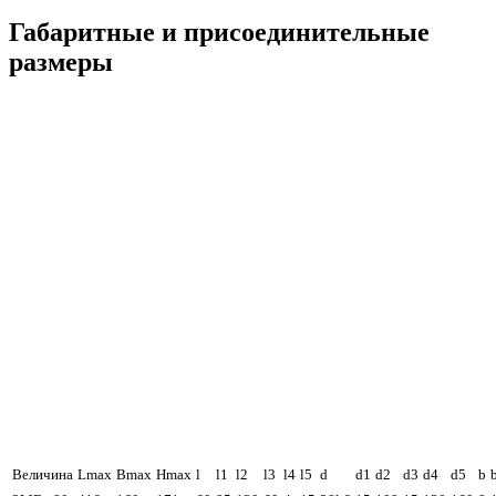
Габаритные и присоединительные
размеры
Величина
Lmax
Bmax
Hmax
l
l1
l2
l3
l4
l5
d
d1
d2
d3
d4
d5
b