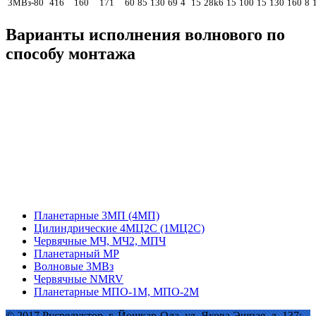
3МВз-80
416
160
171
60
85
130
69
4
15
28k6
15
100
15
130
160
8
Варианты исполнения волнового по
способу монтажа
Планетарные 3МП (4МП)
Цилиндрические 4МЦ2С (1МЦ2С)
Червячные МЧ, МЧ2, МПЧ
Планетарный МР
Волновые 3МВз
Червячные NMRV
Планетарные МПО-1М, МПО-2М
© 2017 Русредуктор. г. Йошкар-Ола, ул. Якова Эшпая, д. 137;