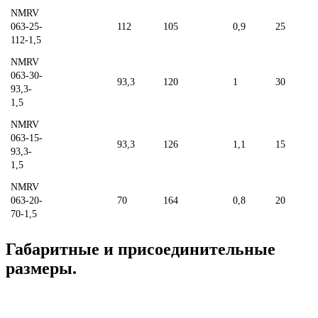
NMRV
063-25-
112
105
0,9
25
112-1,5
NMRV
063-30-
93,3
120
1
30
93,3-
1,5
NMRV
063-15-
93,3
126
1,1
15
93,3-
1,5
NMRV
063-20-
70
164
0,8
20
70-1,5
Габаритные и присоединительные
размеры.