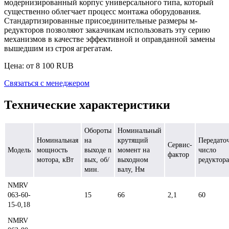
модернизированный корпус универсального типа, который
существенно облегчает процесс монтажа оборудования.
Стандартизированные присоединительные размеры м-
редукторов позволяют заказчикам использовать эту серию
механизмов в качестве эффективной и оправданной замены
вышедшим из строя агрегатам.
Цена: от
8 100
RUB
Связаться с менеджером
Технические характеристики
Обороты
Номинальный
Номинальная
на
крутящий
Передато
Сервис-
Модель
мощность
выходе n
момент на
число
фактор
мотора, кВт
вых, об/
выходном
редуктора
мин.
валу, Нм
NMRV
063-60-
15
66
2,1
60
15-0,18
NMRV