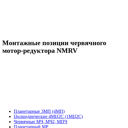
Монтажные позиции червячного
мотор-редуктора NMRV
Планетарные 3МП (4МП)
Цилиндрические 4МЦ2С (1МЦ2С)
Червячные МЧ, МЧ2, МПЧ
Планетарный МР