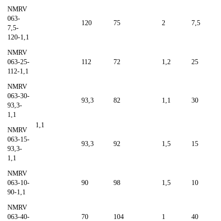
NMRV
063-
120
75
2
7,5
7,5-
120-1,1
NMRV
063-25-
112
72
1,2
25
112-1,1
NMRV
063-30-
93,3
82
1,1
30
93,3-
1,1
1,1
NMRV
063-15-
93,3
92
1,5
15
93,3-
1,1
NMRV
063-10-
90
98
1,5
10
90-1,1
NMRV
063-40-
70
104
1
40